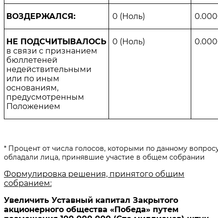
ВОЗДЕРЖАЛСЯ:
0
(
Ноль
)
0.00
НЕ ПОДСЧИТЫВАЛОСЬ
0
(
Ноль
)
0.00
в связи с признанием
бюллете­ней
недействительными
или по иным
основаниям,
предусмот­ренным
Положением
* Процент от числа голосов, которыми по данному вопрос
обладали лица, принявшие участие в общем собрании
Формулировка решения, принятого общим
собранием:
Увеличить Уставный капитал Закрытого
акционерного общества «Победа» путем