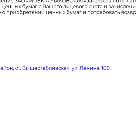
шение 3AO «MПБK «OЧAKOBO» обязательств по оплат
 ценных бумаг с Вашего лицевого счета и зачислен
р о приобретении ценных бумаг и потребовать возв
йон, ст. Вышестебливская, ул. Ленина, 108