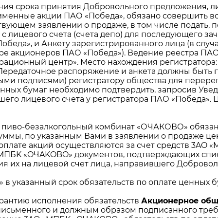
чения срока принятия Добровольного предложения, 
именные акции ПАО «Победа», обязано совершить вс
ствующем заявлении о продаже, в том числе подать, 
 с лицевого счета (счета депо) для последующего з
беда», и Анкету зарегистрированного лица (в случ
стре акционеров ПАО «Победа»). Ведение реестра ПА
онный центр». Место нахождения регистратора: 35005
ередаточное распоряжение и анкета должны быть 
ыми подписями) регистратору общества для перере
енных бумаг необходимо подтвердить, запросив Увед
его лицевого счета у регистратора ПАО «Победа».
 пиво-безалкогольный комбинат «ОЧАКОВО» обязан
ммы, по указанным Вами в заявлении о продаже це
оплате акций осуществляются за счет средств 3AO «M
«MПБK «OЧAKOBO» документов, подтверждающих спис
ия их на лицевой счет лица, направившего Доброво
 указанный срок обязательств по оплате ценных бу
арантию исполнения обязательств
Акционерное общ
исьменного и должным образом подписанного треб