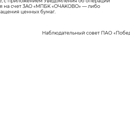
е, с приложением Уведомления об операции
ия на счет 3AO «MПБK «OЧAKOBO» — либо
ращения ценных бумаг.
Наблюдательный совет ПАО «Побе