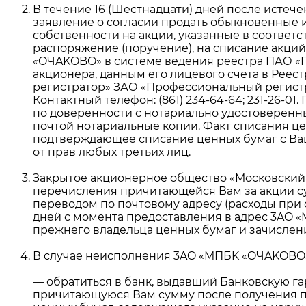
В течение 16 (Шестнадцати) дней после исте
заявление о согласии продать обыкновенные 
собственности на акции, указанные в соответ
распоряжение (поручение), на списание акций
«OЧAKOBO» в системе ведения реестра ПАО «По
акционера, данным его лицевого счета в Рее
регистратор» ЗАО «Профессиональный регистраци
Контактный телефон:
(861) 234-64-64;
231-26-01.
П
по доверенности с нотариально удостоверенн
почтой нотариальные копии. Факт списания ц
подтверждающее списание ценных бумаг с Ваш
от прав любых третьих лиц.
Закрытое акционерное общество «Московский
перечисления причитающейся Вам за акции су
переводом по почтовому адресу (расходы при 
дней с момента предоставления в адрес 3AO 
прежнего владельца ценных бумаг и зачислен
В случае неисполнения 3AO «MПБK «OЧAKOBO» в
— обратиться в банк, выдавший Банковскую г
причитающуюся Вам сумму после получения п