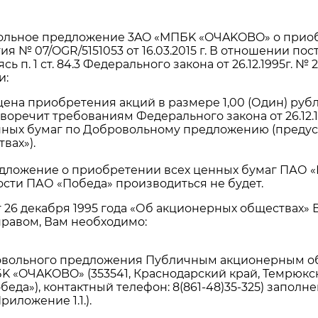
ровольное предложение 3AO «MПБK «OЧAKOBO» о при
ия № 07/OGR/5151053 от 16.03.2015 г. В отношении 
 п. 1 ст. 84.3 Федерального закона от 26.12.1995г. 
и:
на приобретения акций в размере 1,00 (Один) руб
воречит требованиям Федерального закона от 26.12.
ых бумаг по Добровольному предложению (предусмо
вах»).
дложение о приобретении всех ценных бумаг ПАО «
сти ПАО «Победа» производиться не будет.
а от 26 декабря 1995 года «Об акционерных общества
правом, Вам необходимо:
овольного предложения Публичным акционерным общ
 «OЧAKOBO» (353541, Краснодарский край, Темрюкский
еда»), контактный телефон: 8(861-48)35-325) запо
иложение 1.1.).