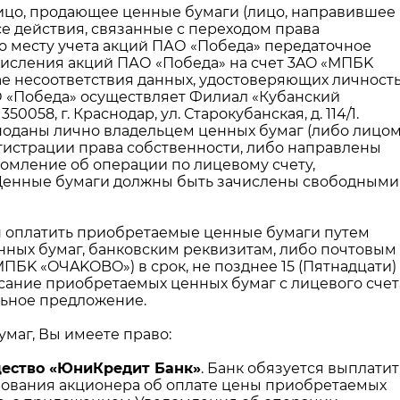
лицо, продающее ценные бумаги (лицо, направившее
е действия, связанные с переходом права
по месту учета акций ПАО «Победа» передаточное
ачисления акций ПАО «Победа» на счет 3AO «MПБK
ае несоответствия данных, удостоверяющих личност
О «Победа» осуществляет Филиал «Кубанский
8, г. Краснодар, ул. Старокубанская, д. 114/1.
поданы лично владельцем ценных бумаг (либо лицо
гистрации права собственности, либо направлены
омление об операции по лицевому счету,
 Ценные бумаги должны быть зачислены свободными
 оплатить приобретаемые ценные бумаги путем
нных бумаг, банковским реквизитам, либо почтовым
ПБK «OЧAKOBO») в срок, не позднее 15 (Пятнадцати)
ание приобретаемых ценных бумаг с лицевого счет
льное предложение.
маг, Вы имеете право:
ество «ЮниКредит Банк»
. Банк обязуется выплатит
ования акционера об оплате цены приобретаемых