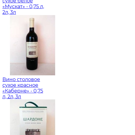
сухое белое
«Мускат» - 0,75 л,
2л, 3л
Вино столовое
сухое красное
«Каберне» - 0,75
л, 2л, 3л